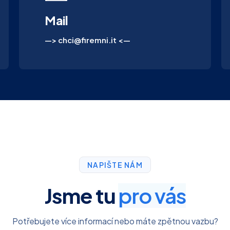
Mail
—> chci@firemni.it <—
NAPIŠTE NÁM
Jsme tu
pro vás
Potřebujete více informací nebo máte zpětnou vazbu?