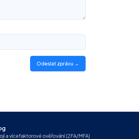
Odeslat zprávu →
og
ojí a vícefaktorové ověřování (2FA/MFA)