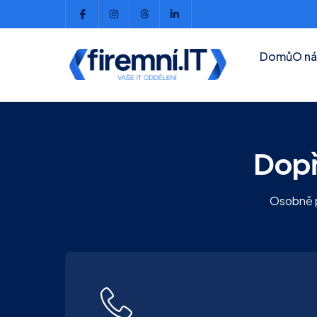
Domů
O ná
Dopř
Osobně p