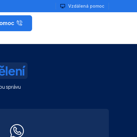
Vzdálená pomoc
pomoc
ělení
ou správu